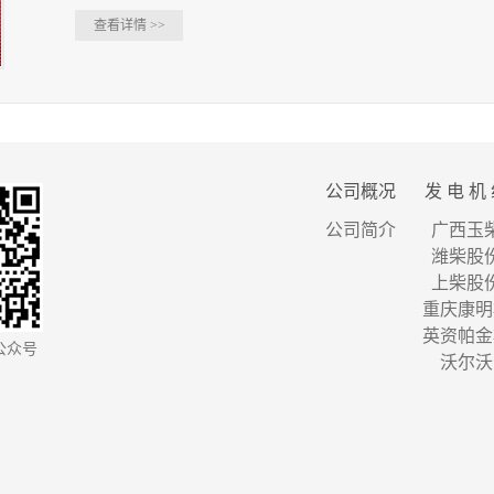
查看详情
>>
公司概况
发 电 机
公司简介
广西玉
潍柴股
上柴股
重庆康明
英资帕金
公众号
沃尔沃