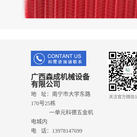
广西森成机械设备
有限公司
地 址：南宁市大学东路
关注官方微信
170号25栋
一单元科德五金机
电城内
电 话：13978147699