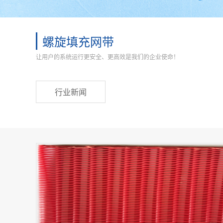
螺旋填充网带
让用户的系统运行更安全、更高效是我们的企业使命！
行业新闻