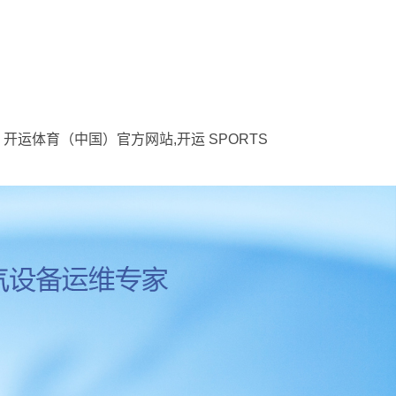
开运体育（中国）官方网站,开运 SPORTS