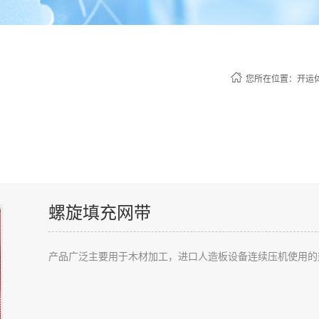
您所在位置：
开运体
螺旋填充网带
产品广泛主要用于木材加工，进口人造板设备连续压机使用的