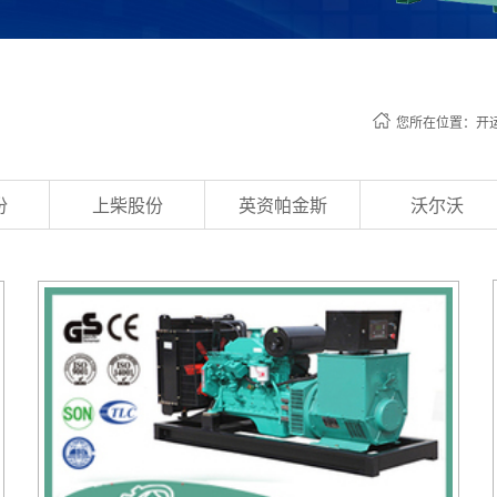
您所在位置：
开
份
上柴股份
英资帕金斯
沃尔沃