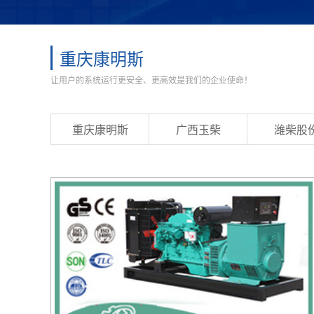
重庆康明斯
让用户的系统运行更安全、更高效是我们的企业使命！
重庆康明斯
广西玉柴
潍柴股