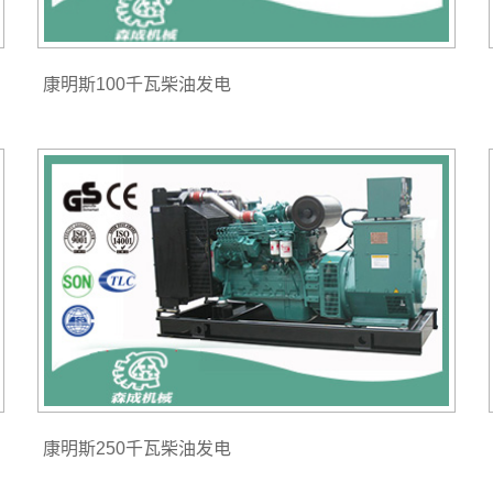
康明斯100千瓦柴油发电
康明斯250千瓦柴油发电