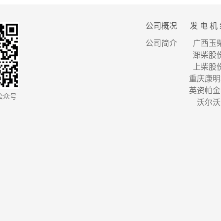
公司概况
发 电 机
公司简介
广西玉
潍柴股
上柴股
重庆康明
英资帕金
公众号
沃尔沃