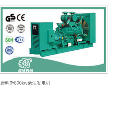
康明斯800kw柴油发电机