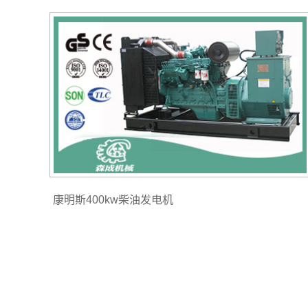
康明斯400kw柴油发电机