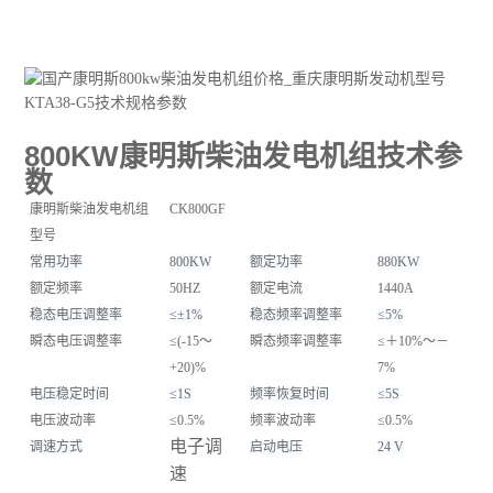
800KW康明斯柴油发电机组技术参
数
康明斯柴油发电机组
CK800GF
型号
常用功率
800KW
额定功率
880KW
额定频率
50HZ
额定电流
1440A
稳态电压调整率
≤±1%
稳态频率调整率
≤5%
瞬态电压调整率
≤(-15～
瞬态频率调整率
≤＋10%～－
+20)%
7%
电压稳定时间
≤1S
频率恢复时间
≤5S
电压波动率
≤0.5%
频率波动率
≤0.5%
电子调
调速方式
启动电压
24 V
速