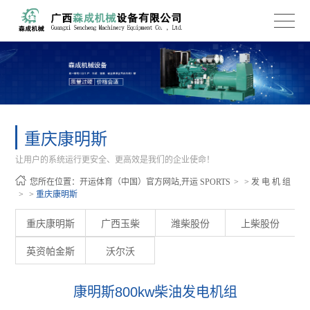
重庆康明斯
让用户的系统运行更安全、更高效是我们的企业使命！
您所在位置：
开运体育（中国）官方网站,开运 SPORTS
>
发 电 机 组
>
重庆康明斯
重庆康明斯
广西玉柴
潍柴股份
上柴股份
英资帕金斯
沃尔沃
康明斯800kw柴油发电机组