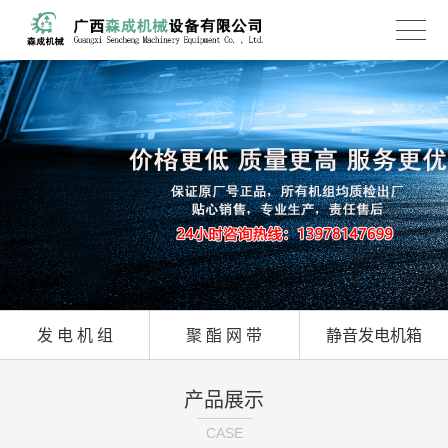
静音发电机箱
发 电 机 组
聚 酯 网 带
产品展示
CASE