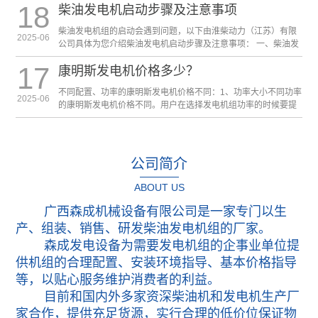
18
柴油发电机启动步骤及注意事项
是四
柴油发电机组的启动会遇到问题，以下由淮柴动力（江苏）有限
2025-06
公司具体为您介绍柴油发电机启动步骤及注意事项： 一、柴油发
电机启动前的准备柴油发电机​每次在开机前必须要检查柴油
17
康明斯发电机价格多少？
不同配置、功率的康明斯发电机价格不同：1、功率大小不同功率
2025-06
的康明斯发电机价格不同。用户在选择发电机组功率的时候要提
前让电工给核算或者让厂家给选择适合功率的发电机组
公司简介
ABOUT US
广西森成机械设备有限公司是一家专门以生
产、组装、销售、研发柴油发电机组的厂家。
森成发电设备为需要发电机组的企事业单位提
供机组的合理配置、安装环境指导、基本价格指导
等，以贴心服务维护消费者的利益。
目前和国内外多家资深柴油机和发电机生产厂
家合作，提供充足货源，实行合理的低价位保证物