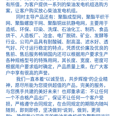
有所值，为客户提供一系列的柴油发电机组选购方
案，让客户购买放心柴油发电机组。
同时主导产品还有：聚酯成型网，聚酯平织干
网、聚酯螺旋干网、聚酯铜丝抗静电网，主要用于
造纸、环保、印染、洗煤、石油化工、制药、食品
烘干、人造板厂、冶金、电厂脱硫、矿业、发酵等
行业。公司产品具有耐酸碱、耐高温、滤水好、透
气好、尺寸运行稳定的特点，凭质优价廉及优良的
售前、售后服务畅销国内还可以根据用户要求生产
各种规格型号的特殊用网，其长度、宽度、密度可
根据用户要求临时确定，产品质量上乘，在广大客
户中享有很高的声誉。
我们一直本着"以诚至信，共步辉煌"的企业精
神，愿尽所能为您提供超值的产品，完美的服务，
与您携手共建的美好未来！也郑重承诺：不让任何
一个不合格产品出厂，保证不让任何一个客户受
损，严格遵守合同规定，在合同规定的期限内随叫
随到，即到即修，坚决做到"说到，做到，更周