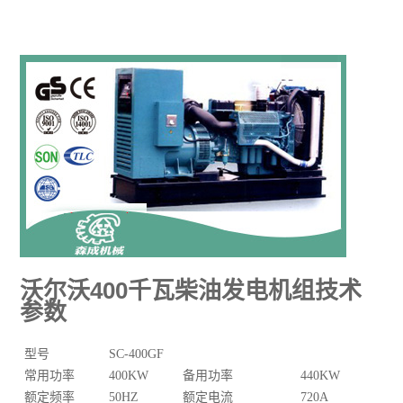
沃尔沃400千瓦柴油发电机组技术
参数
型号
SC-400GF
常用功率
400KW
备用功率
440KW
额定频率
50HZ
额定电流
720A