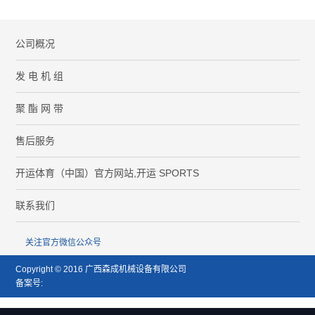
公司概况
发 电 机 组
聚 酯 网 带
售后服务
开运体育（中国）官方网站,开运 SPORTS
联系我们
关注官方微信公众号
Copyright © 2016 广西森成机械设备有限公司
备案号: