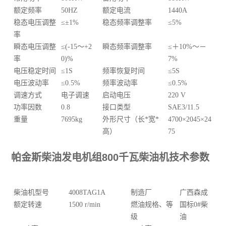
额定频率
50HZ
额定电流
1440A
稳态电压调整
≤±1%
稳态频率调整率
≤5%
率
瞬态电压调整
≤(-15～+2
瞬态频率调整率
≤＋10%～－
率
0)%
7%
电压稳定时间
≤1S
频率恢复时间
≤5S
电压波动率
≤0.5%
频率波动率
≤0.5%
调速方式
电子调速
启动电压
220 V
功率因数
0.8
接口类型
SAE3/11.5
重量
7695kg
外形尺寸（长*宽*
4700×2045×24
高）
75
帕金斯柴油发电机组800千瓦柴油机技术参数
柴油机型号
4008TAG1A
制造厂
广西森成
额定转速
1500 r/min
燃油规格、等
国标0#柴
级
油