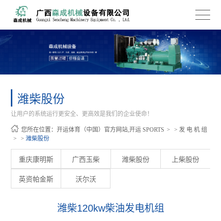
潍柴股份
让用户的系统运行更安全、更高效是我们的企业使命！
您所在位置：
开运体育（中国）官方网站,开运 SPORTS
>
发 电 机 组
>
潍柴股份
重庆康明斯
广西玉柴
潍柴股份
上柴股份
英资帕金斯
沃尔沃
潍柴120kw柴油发电机组