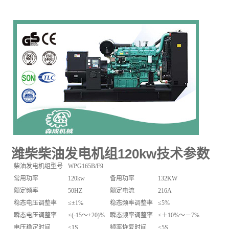
潍柴柴油发电机组120kw技术参数
柴油发电机组型号
WPG165B/F9
常用功率
120kw
备用功率
132KW
额定频率
50HZ
额定电流
216A
稳态电压调整率
≤±1%
稳态频率调整率
≤5%
瞬态电压调整率
≤(-15～+20)%
瞬态频率调整率
≤＋10%～－7%
电压稳定时间
≤1S
频率恢复时间
≤5S