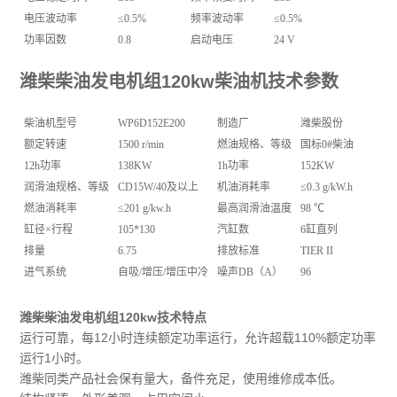
电压波动率
≤0.5%
频率波动率
≤0.5%
功率因数
0.8
启动电压
24 V
潍柴柴油发电机组120kw柴油机技术参数
柴油机型号
WP6D152E200
制造厂
潍柴股份
额定转速
1500 r/min
燃油规格、等级
国标0#柴油
12h功率
138KW
1h功率
152KW
润滑油规格、等级
CD15W/40及以上
机油消耗率
≤0.3 g/kW.h
燃油消耗率
≤201 g/kw.h
最高润滑油温度
98 ℃
缸径×行程
105*130
汽缸数
6缸直列
排量
6.75
排放标准
TIER II
进气系统
自吸/增压/增压中冷
噪声DB（A）
96
潍柴柴油发电机组120kw技术特点
运行可靠，每12小时连续额定功率运行，允许超载110%额定功率
运行1小时。
潍柴同类产品社会保有量大，备件充足，使用维修成本低。