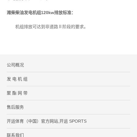
潍柴柴油发电机组120kw排放标准：
机组排放可达到非道路Ⅱ阶段的要求。
公司概况
发 电 机 组
聚 酯 网 带
售后服务
开运体育（中国）官方网站,开运 SPORTS
联系我们