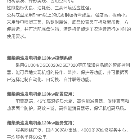
结构紧凑、外形美观、占用空间小。
性能指标优良、油耗低、三高环境适应性强。
公共底盘采用5mm以上的优质钢板折弯成型，强度高，振动小。
采用静电喷塑工艺，防锈耐腐蚀，底盘设置叉车槽及起吊板，方
便转运，并可选配底盘油箱，满足机组额定工况连续运行8小时的
使用要求。
潍柴柴油发电机组120kw控制系统
采用GU304/DSE6020/DSE7320等国际知名品牌的智能控制
器，能可靠地实现机组的操作、监控、保护等功能，并可根据客
户选择定制自动化、自切换、自并联等功能。
潍柴柴油发电机组120kw配置应用：
配置高端，45℃高温铜质水箱、高性能减震器、旋转表面和
热表面全防护，高效三滤，高性能消音器等，保证机组高品质。
潍柴柴油发电机组120kw服务支持：
服务网络广泛，国内36家办事处，4000多家维修服务中心，
平均服务半径50公里。