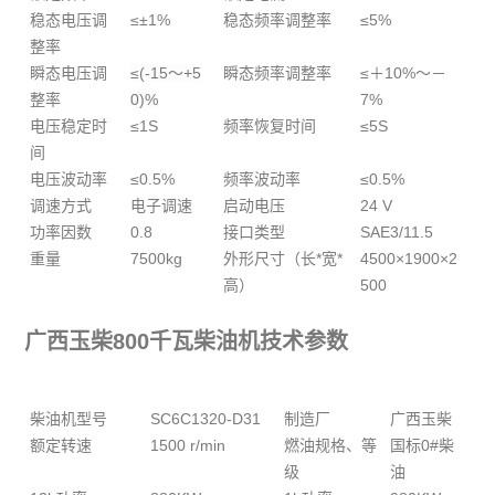
稳态电压调
≤±1%
稳态频率调整率
≤5%
整率
瞬态电压调
≤(-15～+5
瞬态频率调整率
≤＋10%～－
整率
0)%
7%
电压稳定时
≤1S
频率恢复时间
≤5S
间
电压波动率
≤0.5%
频率波动率
≤0.5%
调速方式
电子调速
启动电压
24 V
功率因数
0.8
接口类型
SAE3/11.5
重量
7500kg
外形尺寸（长*宽*
4500×1900×2
高）
500
广西玉柴800千瓦柴油机技术参数
柴油机型号
SC6C1320-D31
制造厂
广西玉柴
额定转速
1500 r/min
燃油规格、等
国标0#柴
级
油