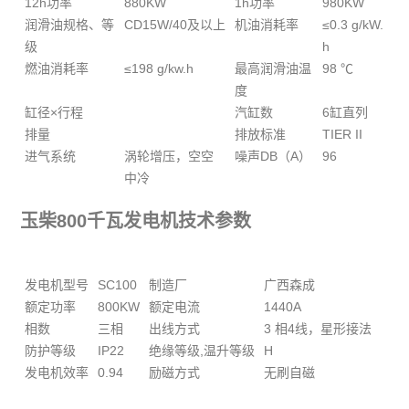
12h功率
880KW
1h功率
980KW
润滑油规格、等
CD15W/40及以上
机油消耗率
≤0.3 g/kW.
级
h
燃油消耗率
≤198 g/kw.h
最高润滑油温
98 ℃
度
缸径×行程
汽缸数
6缸直列
排量
排放标准
TIER II
进气系统
涡轮增压，空空
噪声DB（A）
96
中冷
玉柴800千瓦发电机技术参数
发电机型号
SC100
制造厂
广西森成
额定功率
800KW
额定电流
1440A
相数
三相
出线方式
3 相4线，星形接法
防护等级
IP22
绝缘等级,温升等级
H
发电机效率
0.94
励磁方式
无刷自磁