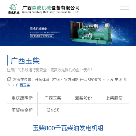
广西玉柴
让用户的系统运行更安全、更高效是我们的企业使命！
您所在位置：
开运体育（中国）官方网站,开运 SPORTS
>
发 电 机 组
>
广西玉柴
重庆康明斯
广西玉柴
潍柴股份
上柴股份
英资帕金斯
沃尔沃
玉柴800千瓦柴油发电机组